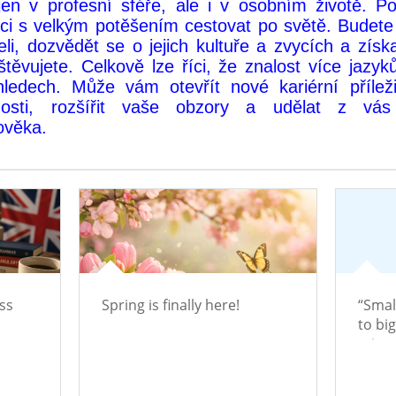
jen v profesní sféře, ale i v osobním životě. P
ci s velkým potěšením cestovat po světě. Budet
li, dozvědět se o jejich kultuře a zvycích a získa
těvujete. Celkově lze říci, že znalost více jazy
edech. Může vám otevřít nové kariérní příležit
pnosti, rozšířit vaše obzory a udělat z vás
ověka.
ss
Spring is finally here!
“Smal
to bi
minut
chan
spend