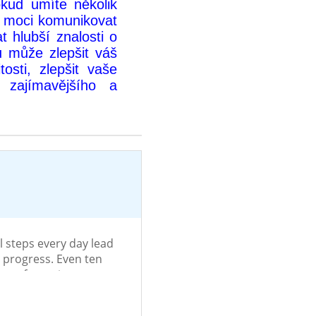
okud umíte několik
e moci komunikovat
t hlubší znalosti o
ků může zlepšit váš
osti, zlepšit vaše
 zajímavějšího a
l steps every day lead
g progress. Even ten
es of practice can
How much time did you
 learning today?