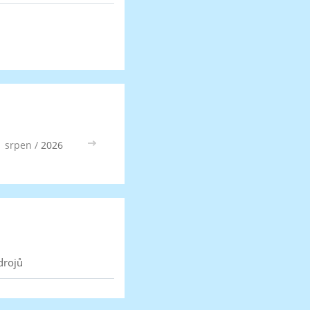
srpen /
2026
>>
drojů