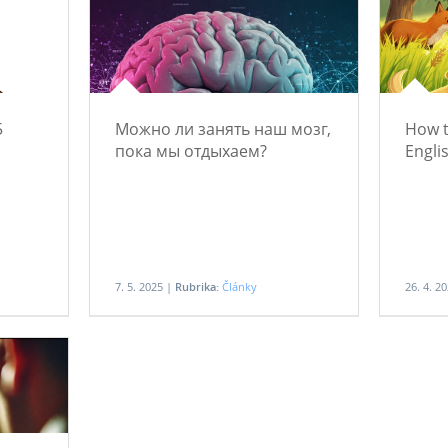
5
Можно ли занять наш мозг,
How t
пока мы отдыхаем?
Engli
7. 5. 2025 |
Rubrika:
Články
26. 4. 2