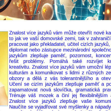
Znalost více jazyků vám může otevřít nové karié
to jak ve vaší domovské zemi, tak v zahranič
pracovat jako překladatel, učitel cizích jazyků
diplomat nebo zástupce mezinárodní společnos
jazykům zlepšuje paměť, pozornost, koncen
řešit problémy. Pomáhá také rozvíjet kr
kreativitu. Znalost více jazyků vám umožní l
kulturám a komunikovat s lidmi z různých z
obzory a dělá z vás tolerantnějšího a otev
Učení se cizím jazykům zlepšuje paměť a po
zapamatovat nová slovíčka, gramatická prav
Trénuje váš mozek a činí jej flexibilnějším 
Znalost více jazyků zlepšuje vaše komuni
Naučíte se vyjadřovat své myšlenky a nápady j