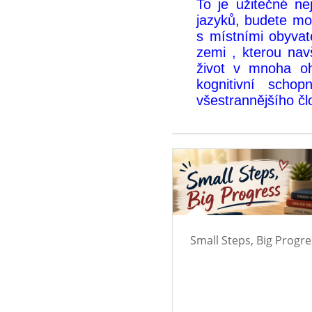
To je užitečné ne
jazyků, budete mo
s místními obyvate
zemi , kterou navš
život v mnoha ohl
kognitivní scho
všestrannějšího čl
Small Steps, Big Progre