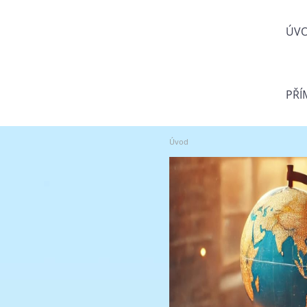
ÚV
PŘÍ
Úvod