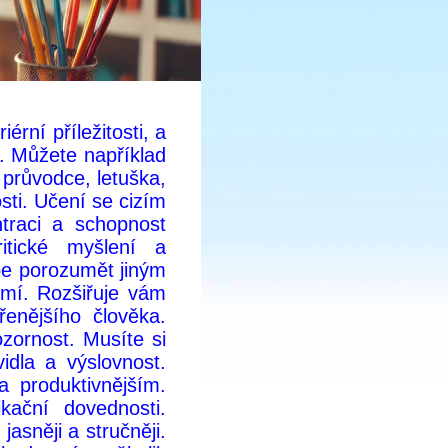
rní příležitosti, a
í. Můžete například
, průvodce, letuška,
ti. Učení se cizím
traci a schopnost
itické myšlení a
épe porozumět jiným
emí. Rozšiřuje vám
řenějšího člověka.
zornost. Musíte si
idla a výslovnost.
a produktivnějším.
kační dovednosti.
asněji a stručněji.