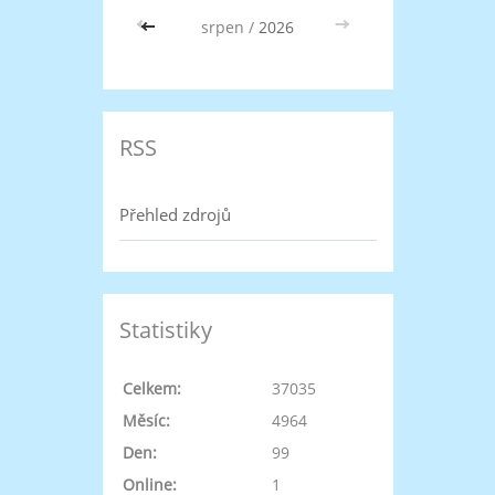
<<
srpen /
2026
>>
RSS
Přehled zdrojů
Statistiky
Celkem:
37035
Měsíc:
4964
Den:
99
Online:
1